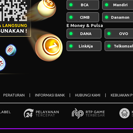
Bank Lokal
BCA
Mandiri
CIMB
Danamon
E Money & Pulsa
DANA
OVO
LinkAja
Telkomse
PERATURAN
|
INFORMASI BANK
|
HUBUNGI KAMI
|
KEBIJAKAN P