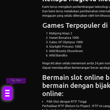
Kenapa Magic4d menja
Kami terus mengikuti perkembangan teknologi u
Dan kami terus melakukan pembenahan internal
mingguan yang selalu dikerjakan oleh tim khus
Games Terpopuler di
Mahjong Ways 2
Sweet Bonanza 1000
Gates Of Olympus 1000
Starlight Princess 1000
Wild Bounty Showdown
Wild Bandito
Magic4d
akan selalu menemani anda 24 jam non
dapat mendapatkan kemenangan besar apalagi
Bermain slot online b
Tap Me!
bermain dengan bijak
online:
Pilih Slot dengan RTP Tinggi