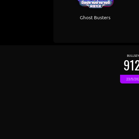
Ghost Busters
BULLSE
91
23/5/20