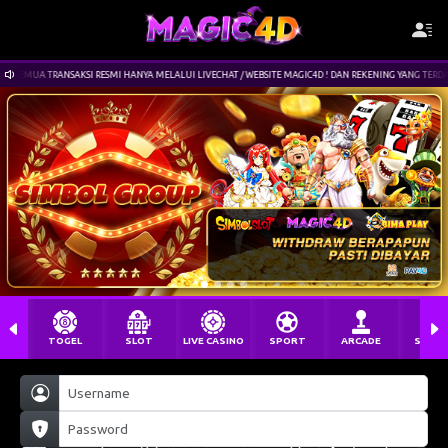
EMUA TRANSAKSI RESMI HANYA MELALUI LIVECHAT / WEBSITE MAGIC4D ! DAN REKENING YANG TERDAFTAR 
TOGEL
SLOT
LIVE CASINO
SPORT
ARCADE
SABU