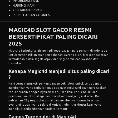
INFORMASI BANK
HUBUNGI KAMI
KEBIJAKAN PRIVASI
PERSETUJUAN COOKIES
MAGIC4D SLOT GACOR RESMI
BERSERTIFIKAT PALING DICARI
2025
Magic4d
terbukti telah menjadi kepercayaan para pemain di Indonesia
untuk menghasilkan cuan tambahahan, Karena disini bisa mendapatkan
kemudahan dalam segala aspek dari segi permainan,layanan dan
transaksi
Kenapa Magic4d menjadi situs paling dicari
?
Kami terus mengikuti perkembangan teknologi untuk terus dapat
memberikan yang terbaik kepada pemain setia kami agar mereka akan
terus bermain dengan nyaman disini, Dan kami terus melakukan
pembenahan internal agar mendapatkan hasil yang maksimal. Dari
pelayanan CS yang professional dan memberikan bonus besar dan
event mingguan yang selalu dikerjakan oleh tim khusus kami yang
mengikuti perkembangan update terbaru.
Games Terpopuler di
Magic4d